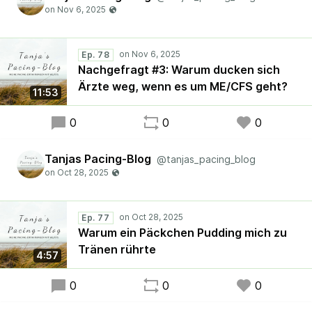
Ep. 78
Nachgefragt #3: Warum ducken sich
Ärzte weg, wenn es um ME/CFS geht?
11:53
0
0
0
Tanjas Pacing-Blog
@tanjas_pacing_blog
Ep. 77
Warum ein Päckchen Pudding mich zu
Tränen rührte
4:57
0
0
0