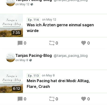
Ep. 114
Was ich Ärzten gerne einmal sagen
würde
7:35
0
0
0
Tanjas Pacing-Blog
@tanjas_pacing_blog
Ep. 113
Mein Pacing hat drei Modi: Alltag,
Flare, Crash
6:12
0
0
0