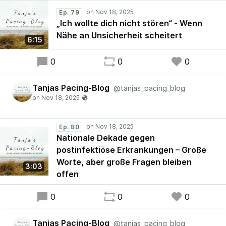
Ep. 79
„Ich wollte dich nicht stören“ - Wenn
Nähe an Unsicherheit scheitert
6:15
0
0
0
Tanjas Pacing-Blog
@tanjas_pacing_blog
Ep. 80
Nationale Dekade gegen
postinfektiöse Erkrankungen – Große
Worte, aber große Fragen bleiben
3:03
offen
0
0
0
Tanjas Pacing-Blog
@tanjas_pacing_blog