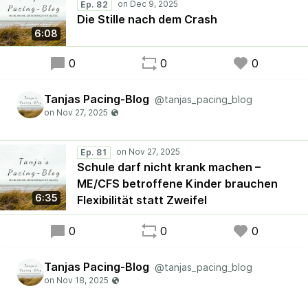
Ep. 82
Die Stille nach dem Crash
6:08
0
0
0
Tanjas Pacing-Blog
@tanjas_pacing_blog
Ep. 81
Schule darf nicht krank machen –
ME/CFS betroffene Kinder brauchen
6:35
Flexibilität statt Zweifel
0
0
0
Tanjas Pacing-Blog
@tanjas_pacing_blog