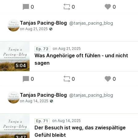
0
0
0
Tanjas Pacing-Blog
@tanjas_pacing_blog
Ep. 72
Was Angehörige oft fühlen - und nicht
sagen
5:04
0
0
0
Tanjas Pacing-Blog
@tanjas_pacing_blog
Ep. 71
Der Besuch ist weg, das zwiespältige
Gefühl bleibt
3:47