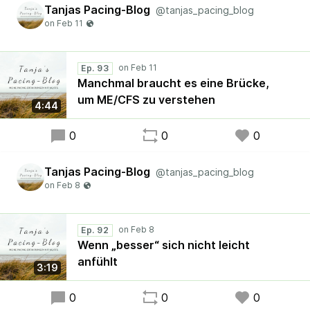
Tanjas Pacing-Blog
@tanjas_pacing_blog
Ep. 93
Manchmal braucht es eine Brücke,
um ME/CFS zu verstehen
4:44
0
0
0
Tanjas Pacing-Blog
@tanjas_pacing_blog
Ep. 92
Wenn „besser“ sich nicht leicht
anfühlt
3:19
0
0
0