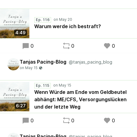
Ep. 116
Warum werde ich bestraft?
4:49
0
0
0
Tanjas Pacing-Blog
@tanjas_pacing_blog
Ep. 115
Wenn Würde am Ende vom Geldbeutel
abhängt: ME/CFS, Versorgungslücken
6:27
und der letzte Weg
0
0
0
Tanjas Pacing-Blog
@tanjas_pacing_blog