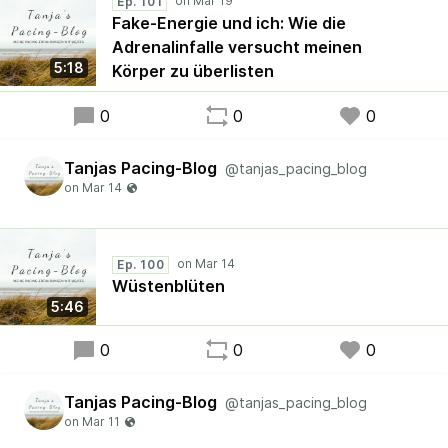
Ep. 101
Fake-Energie und ich: Wie die
Adrenalinfalle versucht meinen
5:18
Körper zu überlisten
0
0
0
Tanjas Pacing-Blog
@tanjas_pacing_blog
Ep. 100
Wüstenblüten
5:46
0
0
0
Tanjas Pacing-Blog
@tanjas_pacing_blog