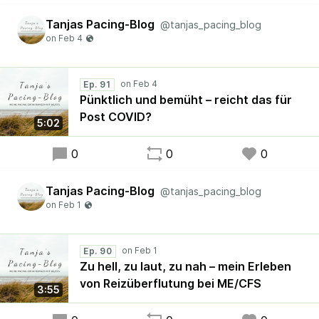
Tanjas Pacing-Blog
@tanjas_pacing_blog
Ep. 91
Pünktlich und bemüht – reicht das für
Post COVID?
5:02
0
0
0
Tanjas Pacing-Blog
@tanjas_pacing_blog
Ep. 90
Zu hell, zu laut, zu nah – mein Erleben
von Reizüberflutung bei ME/CFS
3:55