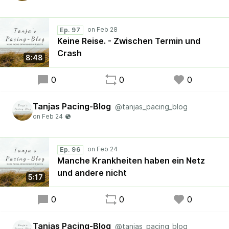
Ep. 97
Keine Reise. - Zwischen Termin und
Crash
8:48
0
0
0
Tanjas Pacing-Blog
@tanjas_pacing_blog
Ep. 96
Manche Krankheiten haben ein Netz
und andere nicht
5:17
0
0
0
Tanjas Pacing-Blog
@tanjas_pacing_blog