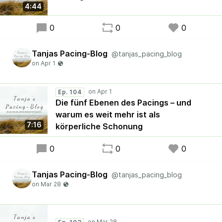
4:44
0
0
0
Tanjas Pacing-Blog
@tanjas_pacing_blog
Ep. 104
Die fünf Ebenen des Pacings – und
warum es weit mehr ist als
7:16
körperliche Schonung
0
0
0
Tanjas Pacing-Blog
@tanjas_pacing_blog