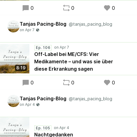
0
0
0
Tanjas Pacing-Blog
@tanjas_pacing_blog
Ep. 106
Off-Label bei ME/CFS: Vier
Medikamente – und was sie über
8:19
diese Erkrankung sagen
0
0
0
Tanjas Pacing-Blog
@tanjas_pacing_blog
Ep. 105
Nachtgedanken