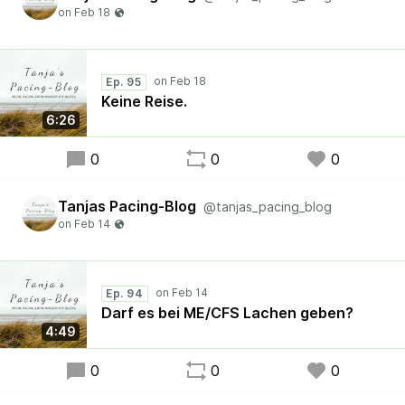
Ep. 95
Keine Reise.
6:26
0
0
0
Tanjas Pacing-Blog
@tanjas_pacing_blog
Ep. 94
Darf es bei ME/CFS Lachen geben?
4:49
0
0
0