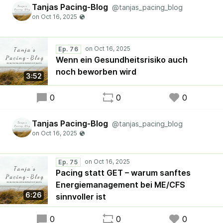
Tanjas Pacing-Blog
@tanjas_pacing_blog
Ep. 76
Wenn ein Gesundheitsrisiko auch
noch beworben wird
3:52
0
0
0
Tanjas Pacing-Blog
@tanjas_pacing_blog
Ep. 75
Pacing statt GET – warum sanftes
Energiemanagement bei ME/CFS
6:26
sinnvoller ist
0
0
0