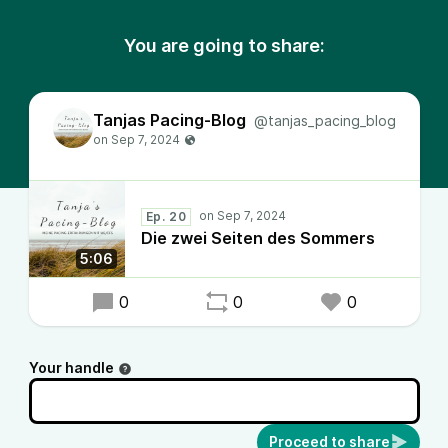
You are going to share:
Tanjas Pacing-Blog
@tanjas_pacing_blog
Ep. 20
Die zwei Seiten des Sommers
5:06
0
0
0
Your handle
Proceed to share