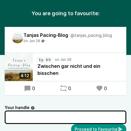
You are going to favourite:
Tanjas Pacing-Blog
@tanjas_pacing_blog
Ep. 89
Zwischen gar nicht und ein
bisschen
4:12
0
0
0
Your handle
Proceed to favourite