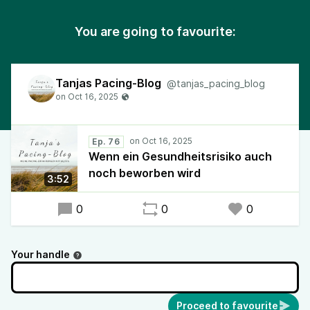
You are going to favourite:
Tanjas Pacing-Blog
@tanjas_pacing_blog
Ep. 76
Wenn ein Gesundheitsrisiko auch
noch beworben wird
3:52
0
0
0
Your handle
Proceed to favourite