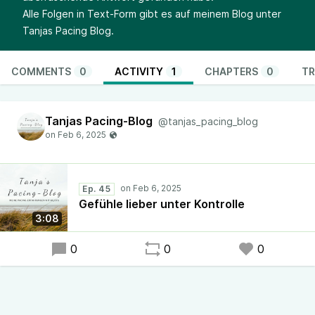
Alle Folgen in Text-Form gibt es auf meinem Blog unter
Tanjas Pacing Blog
.
COMMENTS
0
ACTIVITY
1
CHAPTERS
0
TR
Tanjas Pacing-Blog
@tanjas_pacing_blog
Ep. 45
Gefühle lieber unter Kontrolle
3:08
0
0
0