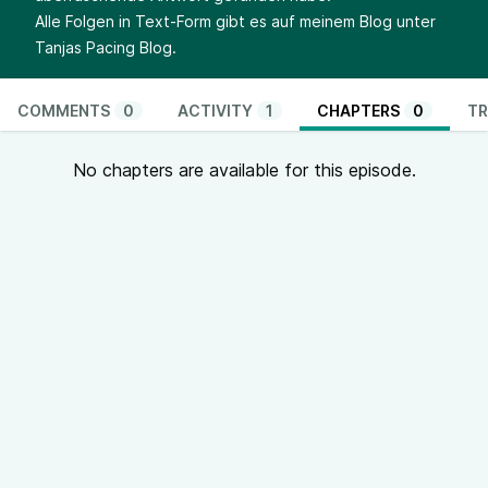
Alle Folgen in Text-Form gibt es auf meinem Blog unter
Tanjas Pacing Blog
.
COMMENTS
0
ACTIVITY
1
CHAPTERS
0
TR
No chapters are available for this episode.