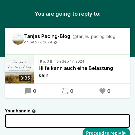
You are going to reply to:
Tanjas Pacing-Blog
@tanjas_pacing_blog
Ep. 28
Hilfe kann auch eine Belastung
sein
3:35
0
0
0
Your handle
Proceed to reply